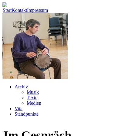
Start
Kontakt
Impressum
Archiv
Musik
Texte
Medien
Vita
Standpunkte
Im Gespräch