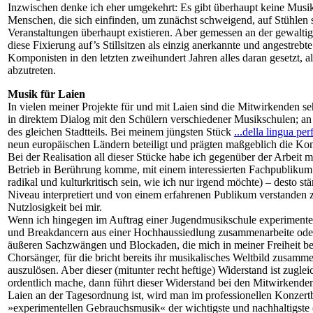
Inzwischen denke ich eher umgekehrt: Es gibt überhaupt keine Musik, 
Menschen, die sich einfinden, um zunächst schweigend, auf Stühlen s
Veranstaltungen überhaupt existieren. Aber gemessen an der gewaltige
diese Fixierung auf’s Stillsitzen als einzig anerkannte und angestr
Komponisten in den letzten zweihundert Jahren alles daran gesetzt, 
abzutreten.
Musik für Laien
In vielen meiner Projekte für und mit Laien sind die Mitwirkenden s
in direktem Dialog mit den Schülern verschiedener Musikschulen; a
des gleichen Stadtteils. Bei meinem jüngsten Stück
...della lingua pe
neun europäischen Ländern beteiligt und prägten maßgeblich die Ko
Bei der Realisation all dieser Stücke habe ich gegenüber der Arbeit 
Betrieb in Berührung komme, mit einem interessierten Fachpublikum un
radikal und kulturkritisch sein, wie ich nur irgend möchte) – desto s
Niveau interpretiert und von einem erfahrenen Publikum verstanden z
Nutzlosigkeit bei mir.
Wenn ich hingegen im Auftrag einer Jugendmusikschule experimentell
und Breakdancern aus einer Hochhaussiedlung zusammenarbeite oder 
äußeren Sachzwängen und Blockaden, die mich in meiner Freiheit besc
Chorsänger, für die bricht bereits ihr musikalisches Weltbild zusamm
auszulösen. Aber dieser (mitunter recht heftige) Widerstand ist zugl
ordentlich mache, dann führt dieser Widerstand bei den Mitwirkenden 
Laien an der Tagesordnung ist, wird man im professionellen Konzert
»experimentellen Gebrauchsmusik« der wichtigste und nachhaltigste (w