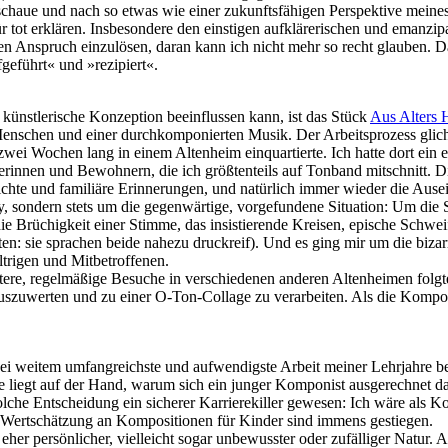
haue und nach so etwas wie einer zukunftsfähigen Perspektive meines 
 tot erklären. Insbesondere den einstigen aufklärerischen und emanzipa
diesen Anspruch einzulösen, daran kann ich nicht mehr so recht glauben
geführt« und »rezipiert«.
 künstlerische Konzeption beeinflussen kann, ist das Stück
Aus Alters 
nschen und einer durchkomponierten Musik. Der Arbeitsprozess glich h
ei Wochen lang in einem Altenheim einquartierte. Ich hatte dort ein e
erinnen und Bewohnern, die ich größtenteils auf Tonband mitschnitt. 
chte und familiäre Erinnerungen, und natürlich immer wieder die Ausei
y, sondern stets um die gegenwärtige, vorgefundene Situation: Um die S
e Brüchigkeit einer Stimme, das insistierende Kreisen, epische Schwe
n: sie sprachen beide nahezu druckreif). Und es ging mir um die bizarr
trigen und Mitbetroffenen.
itere, regelmäßige Besuche in verschiedenen anderen Altenheimen folgte
szuwerten und zu einer O-Ton-Collage zu verarbeiten. Als die Kompositi
ei weitem umfangreichste und aufwendigste Arbeit meiner Lehrjahre b
rage liegt auf der Hand, warum sich ein junger Komponist ausgerechnet 
solche Entscheidung ein sicherer Karrierekiller gewesen: Ich wäre als
 Wertschätzung an Kompositionen für Kinder sind immens gestiegen.
er persönlicher, vielleicht sogar unbewusster oder zufälliger Natur. Ab