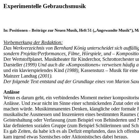
Experimentelle Gebrauchsmusik
In: Positionen – Beiträge zur Neuen Musik, Heft 51 („Angewandte Musik“), Ma
Vorbemerkung der Redaktion:
Das Werkverzeichnis von Bernhard König unterscheidet sich auffäll
sondern Projekte/Performances, Filme, Hörspiele, und – Komposition
Der Wertstoffplanet. Musiktheater für Kinderchor, Schrottorchester u
Darsteller
(1999) Und auch die »Kompositionen« verweisen häufig au
und ein klavierspielendes Kind
(1988),
Kassensturz – Musik für eine 
Mainzer Landtag
(2001).
Der folgende Text entstand auf der Grundlage eines von Marion Sax
Anlässe
Wenn es darum geht, ein verbindendes Moment meiner kompositorisch
Anlässe. Und zwar nicht im Sinne einer schmückenden Zutat oder ein
machen würde. Musikimmanentes Denken, klangliche oder formale Fant
musikalische Ausmessen und Inszenieren eines bestimmten Raumes (zu
Geisteshaltung oder Verfassung (zum Beispiel von Behinderten und N
klar definierten sozialen Gruppe (zum Beispiel Schülerinnen und S
Es gab Zeiten, da habe ich es als Defizit empfunden, dass ich offenb
kam irgend etwas Szenisches oder Aktionistisches dabei heraus.