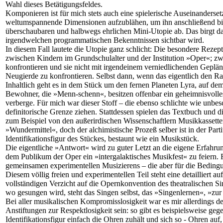
Wahl dieses Betätigungsfeldes.
Komponieren ist für mich stets auch eine spielerische Auseinanderset
weltumspannende Dimensionen aufzublähen, um ihn anschließend bis zu
überschaubaren und halbwegs ehrlichen Mini-Utopie ab. Das birgt dan
irgendwelchen programmatischen Bekenntnissen sichtbar wird.
In diesem Fall lautete die Utopie ganz schlicht: Die besondere Rezep
zwischen Kindern im Grundschulalter und der Institution »Oper«; zwe
konfrontieren und sie nicht mit irgendeinem verniedlichenden Geplän
Neugierde zu konfrontieren. Selbst dann, wenn das eigentlich den Rah
Inhaltlich geht es in dem Stück um den fernen Planeten Lyra, auf dem
Bewohner, die »Menn-schenn«, besitzen offenbar ein geheimnisvolle
verberge. Für mich war dieser Stoff – die ebenso schlichte wie unbe
definitorische Grenze ziehen. Stattdessen spielen das Textbuch und 
zum Beispiel von den außerirdischen Wissenschaftlern Musikkassetten 
»Wundermittel«, doch der alchimistische Prozeß selber ist in der Part
Identifikationsfigur des Stückes, bestaunt wie ein Musikstück.
Die eigentliche »Antwort« wird zu guter Letzt an die eigene Erfahr
dem Publikum der Oper ein »intergalaktisches Musikfest« zu feiern. F
gemeinsamen experimentellen Musizierens – die aber für die Beding
Diesem völlig freien und experimentellen Teil steht eine detailliert 
vollständigen Verzicht auf die Opernkonvention des theatralischen Si
wo gesungen wird, steht das Singen selbst, das »Singenlernen«, »z
Bei aller musikalischen Kompromisslosigkeit war es mir allerdings 
Anstiftungen zur Respektlosigkeit sein: so gibt es beispielsweise geg
Identifikationsfigur einfach die Ohren zuhält und sich so - Ohren auf,