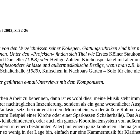
i 2002, S. 22-26
ig von den Verzeichnissen seiner Kollegen. Gattungsrubriken sind hie
en. Unter den »Projekten« finden sich Titel wie
Erstes Kölner Staukon
nd Darsteller
(1998) oder
Heilige Zahlen. Kirchenspektakel mit alter u
f besondere Anlässe und außermusikalische Bezüge, wenn man z.B. li
Schalterhalle
(1989),
Knirschen in Nachbars Garten – Solo für eine ni
er geführten e-mail-Interviews mit dem Komponisten.
en Arbeit zu benennen, dann ist es wohl dies: meine Musik steht imm
er nachträglichen Inszenierung, sondern als ein ganz wesentlicher Aus
asie, setzt bei mir erst in dem Moment ein, wo der äußere Rahmen abg
m Beispiel einer Kirche oder einer Sparkassen-Schalterhalle). Das A
ichtbehinderten), oder auch ein ganzes Koordinatensystem von außerm
chülern in einem bestimmten Alter) mit einem ganz konkreten Thema (z
ar so wenig in der Lage bin, einfach nur eine Kammermusik für Klarinet