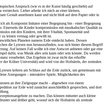
utopischen Anspruch (wie es in der Kunst häufig geschieht) auf
verstecken. Lieber arbeite ich mich an einer kleinen,
fbare Gestalt annehmen kann und nicht bloß auf dem Papier oder in
s ich als Komponist Initiator einer Begegnung bin - einer Begegnung
: Einerseits die Kinder kompromisslos mit musikalischer Qualität zu
slos mit den Kindern, mit ihrer Vitalität, Spontaneität und
zu leisten vermag oder gewillt ist.
, unwirtlichen Planeten namens Erde entdeckt haben. Dessen
en die Lyresen nun herauszufinden, was sich hinter diesem Begriff
rung. Auf keinen Fall wollte ich eine Antwort anbieten oder gar eine
empel dafür, was Musik alles sein kann oder sein könnte. Da werden
anz verarbeitet. Das Ergebnis ist zwar nicht das erhoffte
er der Kölner Universität) und wird von der Hofnärrin, der zentralen
e Lyresen kehren am Schluss auf die Erde zurück, um gemeinsam mit
edene Anregungen – interaktive Spiele, Möglichkeiten des
zessionen an ihre Zielgruppe macht – abgesehen von einem
pedition zur Erde wird zunächst ausschließlich gesprochen, und dort
dlung.
 Rezeptionsangebote zu machen. Das können mitunter auch kleine
runter und drüber geht, worauf sich die Hofnärrin als zentrale