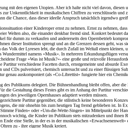
zung mit den eigenen Utopien. Aber ich halte nicht viel davon, diesen 
r Unkenntlichkeit in musikalischen Chiffren zu verschlüsseln und zu 
n die Chance, dass dieser ideelle Anspruch tatsächlich irgendwo grei
tionssituation einer Kinderoper ernst zu nehmen. Ernst zu nehmen, das
ier Welten also, die einander denkbar fremd sind. Konkret bedeutet das
kel für dumm zu verkaufen und andererseits den Opernbetrieb kompromis
men dieser Institution sprengt und an die Grenzen dessen geht, was sie 
 das Volk der Lyresen lebt, die durch Zufall im Weltall einen kleinen
s Wundermittel namens »Musik«. In mehreren Erkundungsflügen versuch
scheidene Frage »Was ist Musik?«- eine große und reizvolle Herausforde
die Partitur verschiedene Facetten durch, ernstgemeinte und absurde Ex
und CDs pulverisiert, chemisch untersucht und zu einer flüssigen Subst
itur genau auskomponiert (als »Co-Librettist« fungierte hier ein Chemik
ung des Publikums delegiert. Die Bühnenhandlung bleibt offen, aber di
ür die Gestaltung dieses Festes gibt es im Anhang der Partitur verschi
ungen des jeweiligen Opernhauses adaptiert werden müssen.
aufgezeichnete Partitur gegenüber, die stilistisch keine besonderen Kon
ngens, die mir ohnehin bis zum heutigen Tag fremd geblieben ist. In Ex
ur Stimme Finden« oder »Um-die-Wette-Singen« im Mittelpunkt der Han
dennoch wichtig, die Kinder im Publikum stets mitzudenken und ihnen
en Ende eine Stelle, in der es in der musikalischen »Erwachsenenwelt« d
 Ohren zu - ihre eigene Musik kreiert.