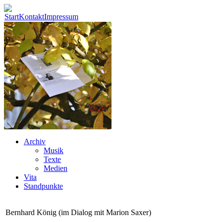
Start
Kontakt
Impressum
Archiv
Musik
Texte
Medien
Vita
Standpunkte
Bernhard König (im Dialog mit Marion Saxer)