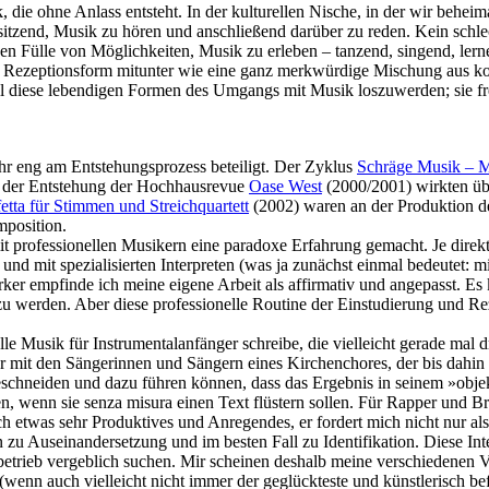
die ohne Anlass entsteht. In der kulturellen Nische, in der wir beheima
itzend, Musik zu hören und anschließend darüber zu reden. Kein schlech
n Fülle von Möglichkeiten, Musik zu erleben – tanzend, singend, lernend
ebte Rezeptionsform mitunter wie eine ganz merkwürdige Mischung aus ko
all diese lebendigen Formen des Umgangs mit Musik loszuwerden; sie f
ehr eng am Entstehungsprozess beteiligt. Der Zyklus
Schräge Musik – Mi
n der Entstehung der Hochhausrevue
Oase West
(2000/2001) wirkten üb
rfetta für Stimmen und Streichquartett
(2002) waren an der Produktion de
mposition.
mit professionellen Musikern eine paradoxe Erfahrung gemacht. Je dire
d mit spezialisierten Interpreten (was ja zunächst einmal bedeutet: mir
tärker empfinde ich meine eigene Arbeit als affirmativ und angepasst. E
u werden. Aber diese professionelle Routine der Einstudierung und Reze
e Musik für Instrumentalanfänger schreibe, die vielleicht gerade mal 
mit den Sängerinnen und Sängern eines Kirchenchores, der bis dahin
hneiden und dazu führen können, dass das Ergebnis in seinem »objekti
en, wenn sie senza misura einen Text flüstern sollen. Für Rapper und Br
eich etwas sehr Produktives und Anregendes, er fordert mich nicht nur 
zu Auseinandersetzung und im besten Fall zu Identifikation. Diese Inten
betrieb vergeblich suchen. Mir scheinen deshalb meine verschiedenen 
enn auch vielleicht nicht immer der geglückteste und künstlerisch befr