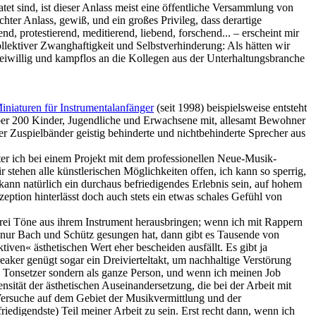
tet sind, ist dieser Anlass meist eine öffentliche Versammlung von
ter Anlass, gewiß, und ein großes Privileg, dass derartige
, protestierend, meditierend, liebend, forschend... – erscheint mir
llektiver Zwanghaftigkeit und Selbstverhinderung: Als hätten wir
reiwillig und kampflos an die Kollegen aus der Unterhaltungsbranche
niaturen für Instrumentalanfänger
(seit 1998) beispielsweise entsteht
er 200 Kinder, Jugendliche und Erwachsene mit, allesamt Bewohner
r Zuspielbänder geistig behinderte und nichtbehinderte Sprecher aus
kter ich bei einem Projekt mit dem professionellen Neue-Musik-
 stehen alle künstlerischen Möglichkeiten offen, ich kann so sperrig,
s kann natürlich ein durchaus befriedigendes Erlebnis sein, auf hohem
ption hinterlässt doch auch stets ein etwas schales Gefühl von
drei Töne aus ihrem Instrument herausbringen; wenn ich mit Rappern
 nur Bach und Schütz gesungen hat, dann gibt es Tausende von
ven« ästhetischen Wert eher bescheiden ausfällt. Es gibt ja
eaker genügt sogar ein Dreivierteltakt, um nachhaltige Verstörung
als Tonsetzer sondern als ganze Person, und wenn ich meinen Job
sität der ästhetischen Auseinandersetzung, die bei der Arbeit mit
Versuche auf dem Gebiet der Musikvermittlung und der
iedigendste) Teil meiner Arbeit zu sein. Erst recht dann, wenn ich