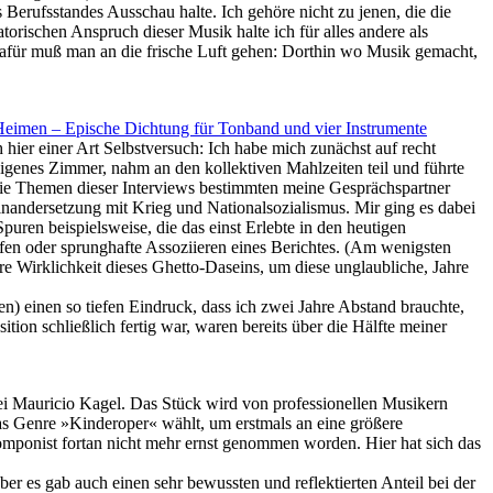
Berufsstandes Ausschau halte. Ich gehöre nicht zu jenen, die die
torischen Anspruch dieser Musik halte ich für alles andere als
. Dafür muß man an die frische Luft gehen: Dorthin wo Musik gemacht,
Heimen – Epische Dichtung für Tonband und vier Instrumente
ier einer Art Selbstversuch: Ich habe mich zunächst auf recht
igenes Zimmer, nahm an den kollektiven Mahlzeiten teil und führte
Die Themen dieser Interviews bestimmten meine Gesprächspartner
nandersetzung mit Krieg und Nationalsozialismus. Mir ging es dabei
puren beispielsweise, die das einst Erlebte in den heutigen
ifen oder sprunghafte Assoziieren eines Berichtes. (Am wenigsten
e Wirklichkeit dieses Ghetto-Daseins, um diese unglaubliche, Jahre
n) einen so tiefen Eindruck, dass ich zwei Jahre Abstand brauchte,
on schließlich fertig war, waren bereits über die Hälfte meiner
ei Mauricio Kagel. Das Stück wird von professionellen Musikern
das Genre »Kinderoper« wählt, um erstmals an eine größere
 Komponist fortan nicht mehr ernst genommen worden. Hier hat sich das
er es gab auch einen sehr bewussten und reflektierten Anteil bei der