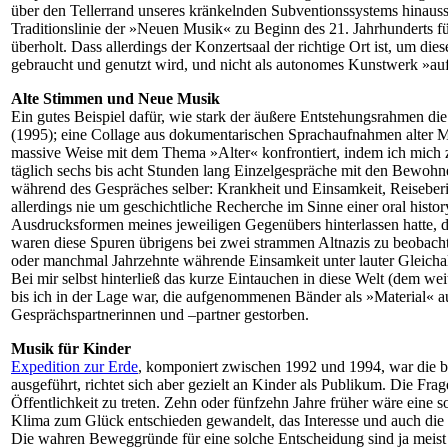
über den Tellerrand unseres kränkelnden Subventionssystems hinaussc
Traditionslinie der »Neuen Musik« zu Beginn des 21. Jahrhunderts für
überholt. Dass allerdings der Konzertsaal der richtige Ort ist, um 
gebraucht und genutzt wird, und nicht als autonomes Kunstwerk »auf
Alte Stimmen und Neue Musik
Ein gutes Beispiel dafür, wie stark der äußere Entstehungsrahmen die
(1995); eine Collage aus dokumentarischen Sprachaufnahmen alter Me
massive Weise mit dem Thema »Alter« konfrontiert, indem ich mich zw
täglich sechs bis acht Stunden lang Einzelgespräche mit den Bewohn
während des Gespräches selber: Krankheit und Einsamkeit, Reiseberi
allerdings nie um geschichtliche Recherche im Sinne einer oral histor
Ausdrucksformen meines jeweiligen Gegenübers hinterlassen hatte, di
waren diese Spuren übrigens bei zwei strammen Altnazis zu beobachte
oder manchmal Jahrzehnte währende Einsamkeit unter lauter Gleichal
Bei mir selbst hinterließ das kurze Eintauchen in diese Welt (dem we
bis ich in der Lage war, die aufgenommenen Bänder als »Material« au
Gesprächspartnerinnen und –partner gestorben.
Musik für Kinder
Expedition zur Erde
, komponiert zwischen 1992 und 1994, war die b
ausgeführt, richtet sich aber gezielt an Kinder als Publikum. Die F
Öffentlichkeit zu treten. Zehn oder fünfzehn Jahre früher wäre eine 
Klima zum Glück entschieden gewandelt, das Interesse und auch die
Die wahren Beweggründe für eine solche Entscheidung sind ja meist eh