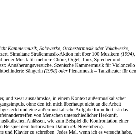
r nicht Kammermusik, Solowerke, Orchestermusik oder Vokalwerke,
zert. Simultane Straßenmusik-Aktion mit über 100 Musikern
(1994),
nd neuer Musik für mehrere Chöre, Orgel, Tanz, Sprecher und
est:
Annäherungsversuche. Szenische Kammermusik für Violoncello
chtbehinderte Sängerin
(1998) oder
Plenarmusik – Tanztheater für den
er, und zwar ausnahmslos, in einem Kontext außermusikalischer
gangsimpuls, ohne den ich mich überhaupt nicht an die Arbeit
esteckt und eine außermusikalische Aufgabe formuliert ist: das
ufeinandertreffen von Menschen unterschiedlicher Herkunft,
usikalischen Anlässen, wie zum Beispiel die Konfrontation einer
um Beispiel dem historischen Datum »9. November«).
te und Klavier zu schreiben. Jedes Mal, wenn ich es versucht habe,