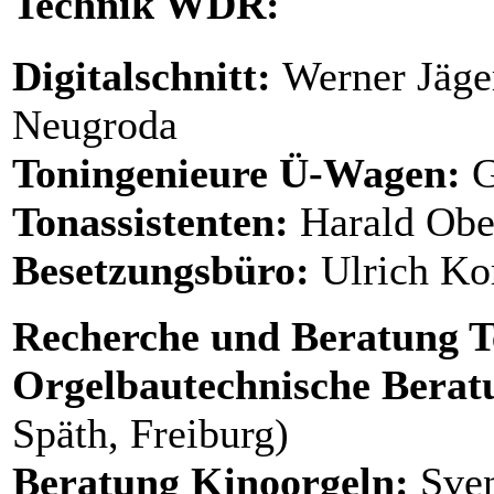
Technik WDR:
Digitalschnitt:
Werner Jäge
Neugroda
Toningenieure Ü-Wagen:
G
Tonassistenten:
Harald Obe
Besetzungsbüro:
Ulrich Ko
Recherche und Beratung T
Orgelbautechnische Berat
Späth, Freiburg)
Beratung Kinoorgeln:
Sve