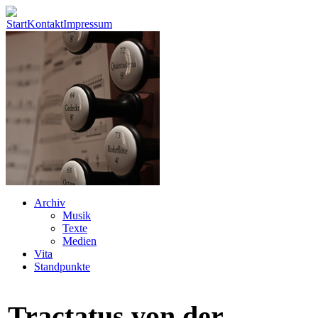
Start
Kontakt
Impressum
Archiv
Musik
Texte
Medien
Vita
Standpunkte
Tractatus von der